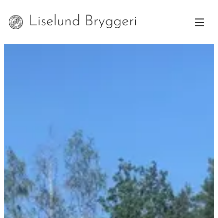
Liselund Bryggeri
& Rökeri