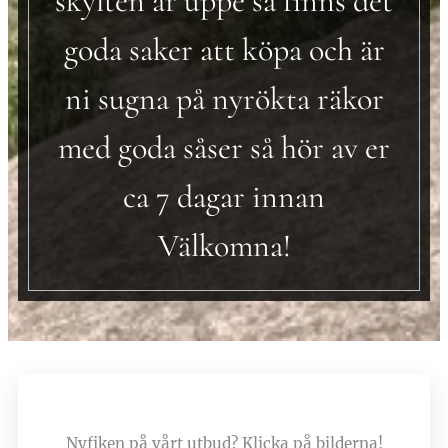
skylten är uppe så finns det
goda saker att köpa och är
ni sugna på nyrökta räkor
med goda såser så hör av er
ca 7 dagar innan
Välkomna!
Nyfiken på vårt utbud? Klicka på bilderna!