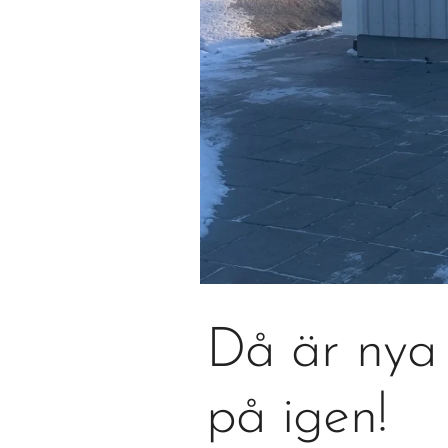
Då är nya r
på igen!