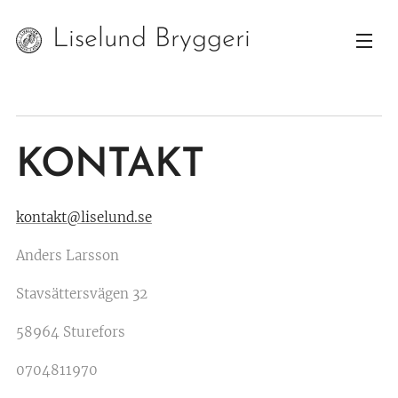
Liselund Bryggeri
& Rökeri
KONTAKT
kontakt@liselund.se
Anders Larsson
Stavsättersvägen 32
58964 Sturefors
0704811970